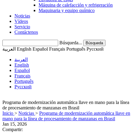
Máquina de calefacción y refrigeración
Maquinaria y equipo químico
Noticias
Vídeos
Servicio
Contáctenos
Búsqueda...
Búsqueda
العربية
English
Español
Français
Português
Pусский
العربية
English
Español
Français
Português
Pусский
Programa de modernización automática llave en mano para la línea
de procesamiento de manzanas en Brasil
Inicio
>
Noticias
>
Programa de modernización automática llave en
mano para la línea de procesamiento de manzanas en Brasil
Jan 15, 2026
Compartir: