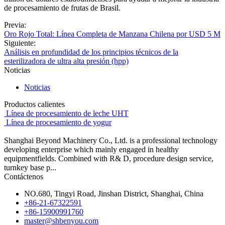
de procesamiento de frutas de Brasil.
Previa:
Oro Rojo Total: Línea Completa de Manzana Chilena por USD 5 M
Siguiente:
Análisis en profundidad de los principios técnicos de la
esterilizadora de ultra alta presión (hpp)
Noticias
Noticias
Productos calientes
Línea de procesamiento de leche UHT
Línea de procesamiento de yogur
Shanghai Beyond Machinery Co., Ltd. is a professional technology
developing enterprise which mainly engaged in healthy
equipmentfields. Combined with R& D, procedure design service,
turnkey base p...
Contáctenos
NO.680, Tingyi Road, Jinshan District, Shanghai, China
+86-21-67322591
+86-15900991760
master@shbenyou.com