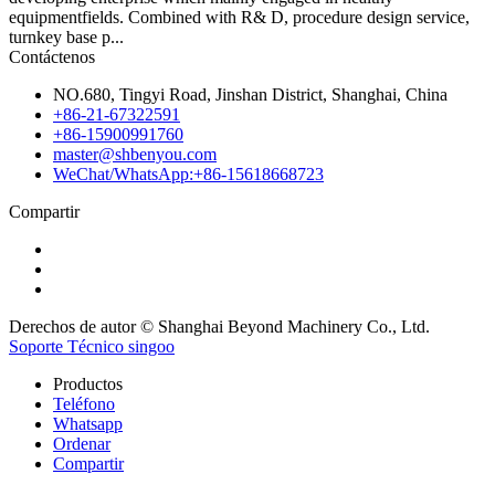
equipmentfields. Combined with R& D, procedure design service,
turnkey base p...
Contáctenos
NO.680, Tingyi Road, Jinshan District, Shanghai, China
+86-21-67322591
+86-15900991760
master@shbenyou.com
WeChat/WhatsApp:+86-15618668723
Compartir
Derechos de autor © Shanghai Beyond Machinery Co., Ltd.
Soporte Técnico singoo
Productos
Teléfono
Whatsapp
Ordenar
Compartir