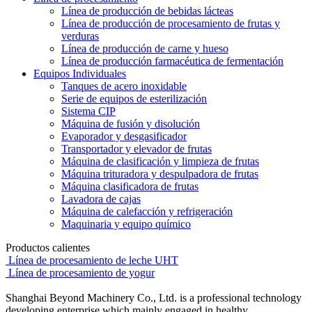
Línea de producción de bebidas lácteas
Línea de producción de procesamiento de frutas y
verduras
Línea de producción de carne y hueso
Línea de producción farmacéutica de fermentación
Equipos Individuales
Tanques de acero inoxidable
Serie de equipos de esterilización
Sistema CIP
Máquina de fusión y disolución
Evaporador y desgasificador
Transportador y elevador de frutas
Máquina de clasificación y limpieza de frutas
Máquina trituradora y despulpadora de frutas
Máquina clasificadora de frutas
Lavadora de cajas
Máquina de calefacción y refrigeración
Maquinaria y equipo químico
Productos calientes
Línea de procesamiento de leche UHT
Línea de procesamiento de yogur
Shanghai Beyond Machinery Co., Ltd. is a professional technology
developing enterprise which mainly engaged in healthy