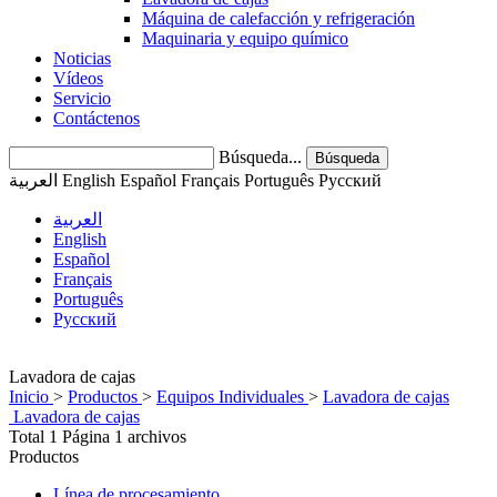
Máquina de calefacción y refrigeración
Maquinaria y equipo químico
Noticias
Vídeos
Servicio
Contáctenos
Búsqueda...
Búsqueda
العربية
English
Español
Français
Português
Pусский
العربية
English
Español
Français
Português
Pусский
Lavadora de cajas
Inicio
>
Productos
>
Equipos Individuales
>
Lavadora de cajas
Lavadora de cajas
Total 1 Página 1 archivos
Productos
Línea de procesamiento