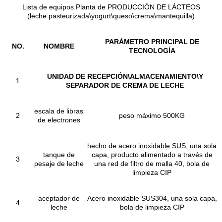
Lista de equipos Planta de PRODUCCIÓN DE LÁCTEOS
(leche pasteurizada\yogurt\queso\crema\mantequilla)
PARÁMETRO PRINCIPAL DE
NO.
NOMBRE
TECNOLOGÍA
UNIDAD DE RECEPCIÓN\ALMACENAMIENTO\Y
1
SEPARADOR DE CREMA DE LECHE
escala de libras
2
peso máximo 500KG
de electrones
hecho de acero inoxidable SUS, una sola
tanque de
capa, producto alimentado a través de
3
pesaje de leche
una red de filtro de malla 40, bola de
limpieza CIP
aceptador de
Acero inoxidable SUS304, una sola capa,
4
leche
bola de limpieza CIP