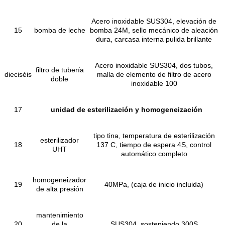
Acero inoxidable SUS304, elevación de
15
bomba de leche
bomba 24M, sello mecánico de aleación
dura, carcasa interna pulida brillante
Acero inoxidable SUS304, dos tubos,
filtro de tubería
dieciséis
malla de elemento de filtro de acero
doble
inoxidable 100
17
unidad de esterilización y homogeneización
tipo tina, temperatura de esterilización
esterilizador
18
137 C, tiempo de espera 4S, control
UHT
automático completo
homogeneizador
19
40MPa, (caja de inicio incluida)
de alta presión
mantenimiento
20
de la
SUS304, sosteniendo 300S