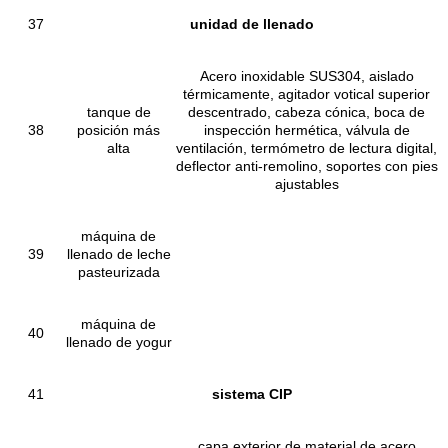
37
unidad de llenado
Acero inoxidable SUS304, aislado
térmicamente, agitador votical superior
tanque de
descentrado, cabeza cónica, boca de
38
posición más
inspección hermética, válvula de
alta
ventilación, termómetro de lectura digital,
deflector anti-remolino, soportes con pies
ajustables
máquina de
39
llenado de leche
pasteurizada
máquina de
40
llenado de yogur
41
sistema CIP
capa exterior de material de acero