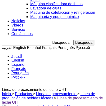
Máquina clasificadora de frutas
Lavadora de cajas
Máquina de calefacción y refrigeración
Maquinaria y equipo químico
Noticias
Vídeos
Servicio
Contáctenos
Búsqueda...
Búsqueda
العربية
English
Español
Français
Português
Pусский
العربية
English
Español
Français
Português
Pусский
Línea de procesamiento de leche UHT
Inicio
>
Productos
>
Línea de procesamiento
>
Línea de
producción de bebidas lácteas
>
Línea de procesamiento de
leche UHT